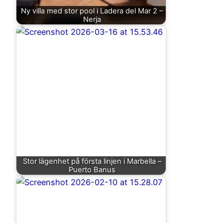
Ny villa med stor pool i Ladera del Mar 2 –
Nerja
Stor lägenhet på första linjen i Marbella –
Puerto Banus