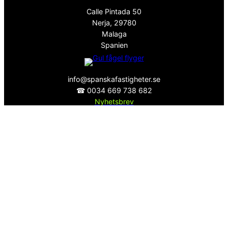
Calle Pintada 50
Nerja, 29780
Malaga
Spanien
info@spanskafastigheter.se
☎ 0034 669 738 682
Nyhetsbrev
Över 15000 Följare
ⓕ
Facebook
ⓧ
Twitter
Sekretesspolicy