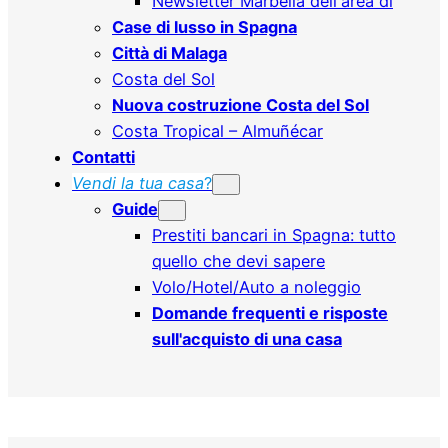
Newsletter Marbella dell'area di
Case di lusso in Spagna
Città di Malaga
Costa del Sol
Nuova costruzione Costa del Sol
Costa Tropical – Almuñécar
Contatti
Vendi la tua casa
?
Guide
Prestiti bancari in Spagna: tutto
quello che devi sapere
Volo/Hotel/Auto a noleggio
Domande frequenti e risposte
sull'acquisto di una casa