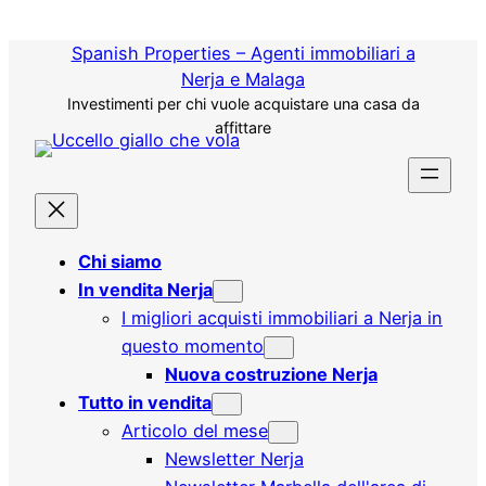
Vai
al
Spanish Properties – Agenti immobiliari a
contenuto
Nerja e Malaga
Investimenti per chi vuole acquistare una casa da
affittare
Chi siamo
In vendita Nerja
I migliori acquisti immobiliari a Nerja in
questo momento
Nuova costruzione Nerja
Tutto in vendita
Articolo del mese
Newsletter Nerja