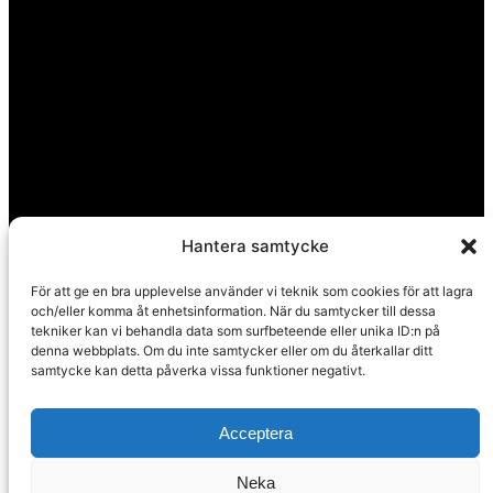
Hantera samtycke
Huvudkontor
För att ge en bra upplevelse använder vi teknik som cookies för att lagra
och/eller komma åt enhetsinformation. När du samtycker till dessa
Calle Pintada 50
tekniker kan vi behandla data som surfbeteende eller unika ID:n på
Nerja, 29780
denna webbplats. Om du inte samtycker eller om du återkallar ditt
samtycke kan detta påverka vissa funktioner negativt.
Malaga
Spanien
Acceptera
Neka