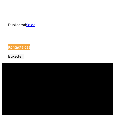
Publicerat
i
Sålda
Kontakta oss
Etiketter: