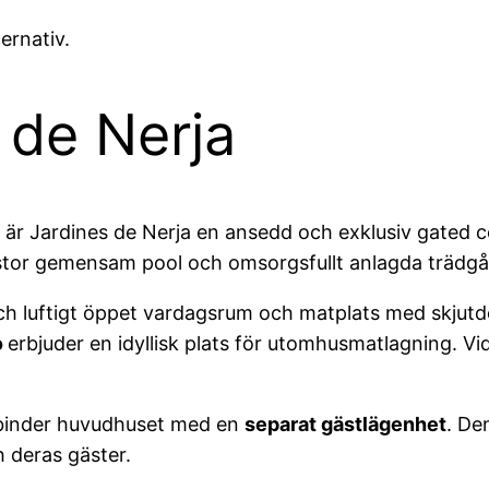
ernativ.
 de Nerja
a är Jardines de Nerja en ansedd och exklusiv gated 
stor gemensam pool och omsorgsfullt anlagda trädgårda
ch luftigt öppet vardagsrum och matplats med skjutdörr
o
erbjuder en idyllisk plats för utomhusmatlagning. Vi
rbinder huvudhuset med en
separat gästlägenhet
. De
 deras gäster.