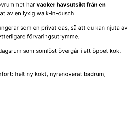
sovrummet har
vacker havsutsikt från en
t av en lyxig walk-in-dusch.
ungerar som en privat oas, så att du kan njuta av
ytterligare förvaringsutrymme.
rdagsrum som sömlöst övergår i ett öppet kök,
mfort: helt ny kökt, nyrenoverat badrum,