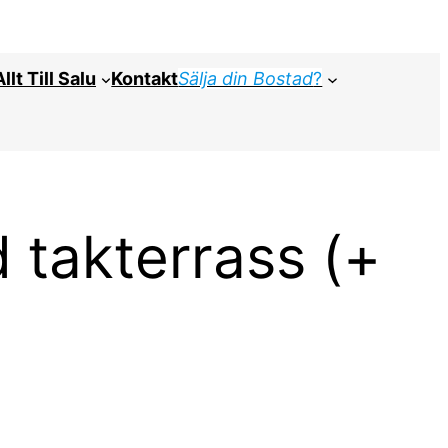
Allt Till Salu
Kontakt
Sälja din Bostad
?
 takterrass (+