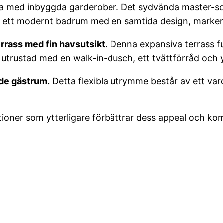
båda med inbyggda garderober. Det sydvända master-
 ett modernt badrum med en samtida design, markera
errass med fin havsutsikt
. Denna expansiva terrass f
utrustad med en walk-in-dusch, ett tvättförråd och 
de gästrum.
Detta flexibla utrymme består av ett va
ktioner som ytterligare förbättrar dess appeal och ko