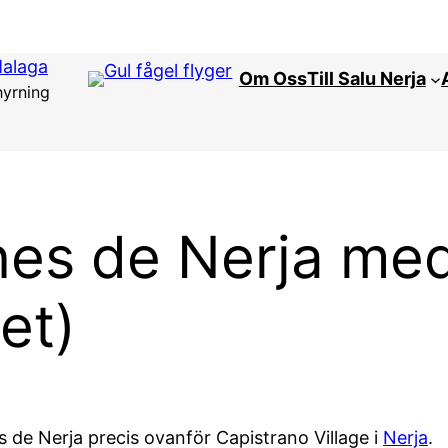
Malaga
Om Oss
Till Salu Nerja
hyrning
nes de Nerja med
et)
s de Nerja precis ovanför Capistrano Village i
Nerja
.