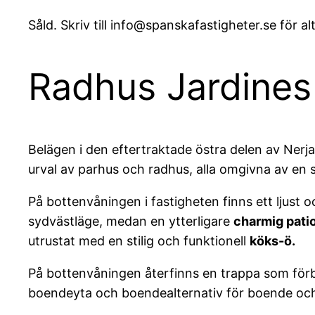
Såld. Skriv till info@spanskafastigheter.se för alt
Radhus Jardines
Belägen i den eftertraktade östra delen av Nerj
urval av parhus och radhus, alla omgivna av en 
På bottenvåningen i fastigheten finns ett ljust o
sydvästläge, medan en ytterligare
charmig pati
utrustat med en stilig och funktionell
köks-ö.
På bottenvåningen återfinns en trappa som fö
boendeyta och boendealternativ för boende och