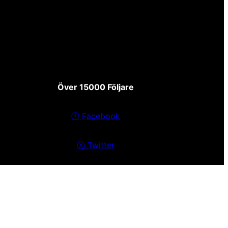
Över 15000 Följare
ⓕ
Facebook
ⓧ
Twitter
Sekretesspolicy