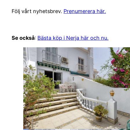
Följ vårt nyhetsbrev.
Prenumerera här.
Se också
:
Bästa köp i Nerja här och nu.