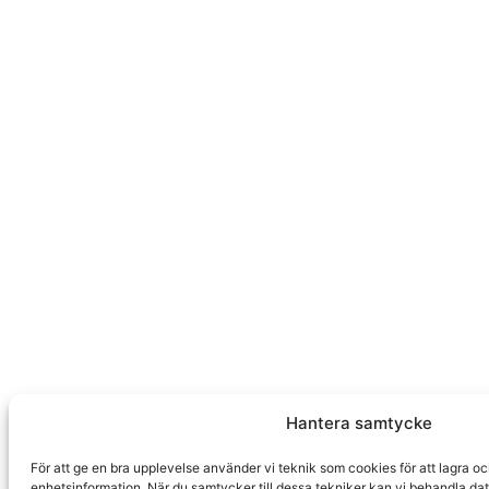
Hantera samtycke
För att ge en bra upplevelse använder vi teknik som cookies för att lagra o
enhetsinformation. När du samtycker till dessa tekniker kan vi behandla da