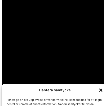
Huvudkontor
Hantera samtycke
Calle Pintada 50
För att ge en bra upplevelse använder vi teknik som cookies för att lagra
Nerja, 29780
och/eller komma åt enhetsinformation. När du samtycker till dessa