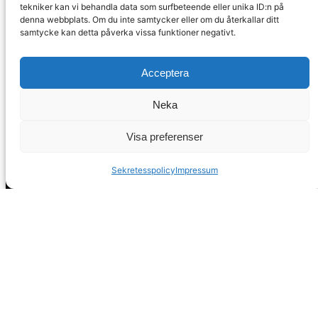
tekniker kan vi behandla data som surfbeteende eller unika ID:n på
Malaga
denna webbplats. Om du inte samtycker eller om du återkallar ditt
Spanien
samtycke kan detta påverka vissa funktioner negativt.
Acceptera
info@spanskafastigheter.se
Neka
☎ 0034 669 738 682
Nyhetsbrev
Visa preferenser
Över 15000 Följare
Sekretesspolicy
Impressum
ⓕ
Facebook
ⓧ
Twitter
Sekretesspolicy
EST. 2008