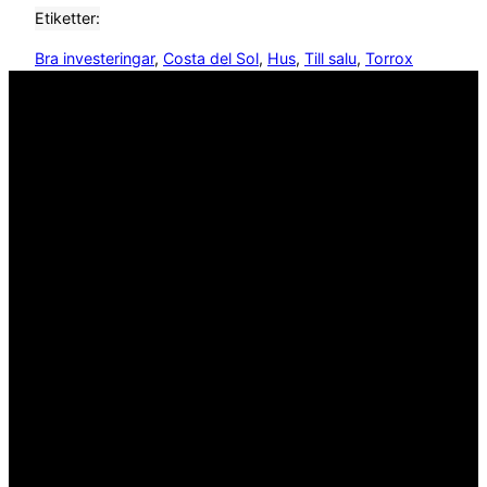
Etiketter:
Bra investeringar
, 
Costa del Sol
, 
Hus
, 
Till salu
, 
Torrox