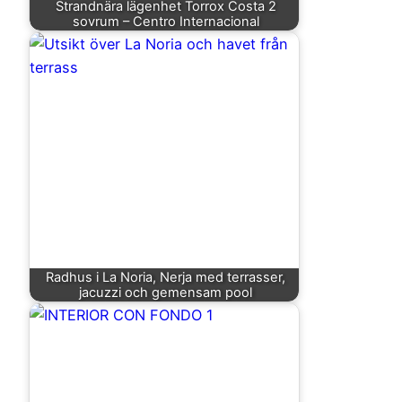
Strandnära lägenhet Torrox Costa 2
sovrum – Centro Internacional
Radhus i La Noria, Nerja med terrasser,
jacuzzi och gemensam pool