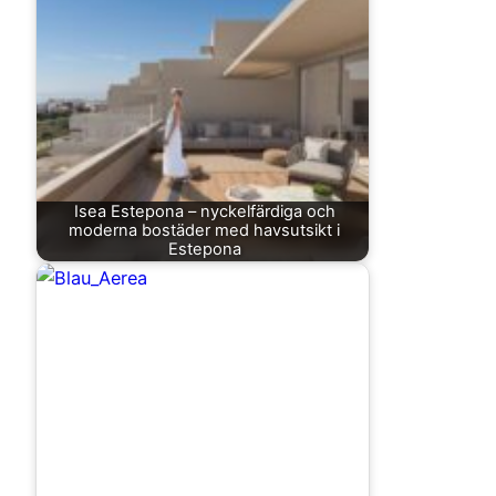
Isea Estepona – nyckelfärdiga och
moderna bostäder med havsutsikt i
Estepona