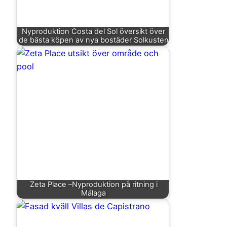
Nyproduktion Costa del Sol översikt över
de bästa köpen av nya bostäder Solkusten
Zeta Place –Nyproduktion på ritning i
Málaga