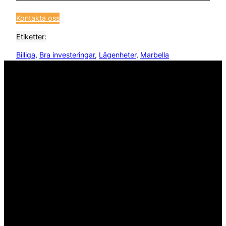
Kontakta oss
Etiketter:
Billiga
, 
Bra investeringar
, 
Lägenheter
, 
Marbella