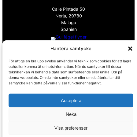
Calle Pintada 50
Nerja, 29780
Malaga
Spanien
Hantera samtycke
info@spanskafastigheter.se
☎ 0034 669 738 682
För att ge en bra upplevelse använder vi teknik som cookies för att lagra
Nyhetsbrev
och/eller komma åt enhetsinformation. När du samtycker till dessa
tekniker kan vi behandla data som surfbeteende eller unika ID:n på
denna webbplats. Om du inte samtycker eller om du återkallar ditt
Över 15000 Följare
samtycke kan detta påverka vissa funktioner negativt.
ⓕ
Facebook
Acceptera
ⓧ
Twitter
Neka
Sekretesspolicy
Visa preferenser