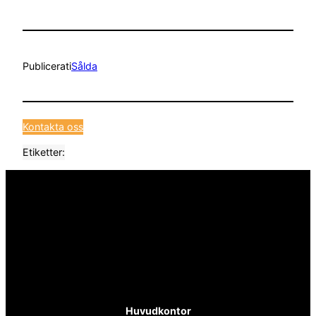
Publicerat
i
Sålda
Kontakta oss
Etiketter:
Huvudkontor