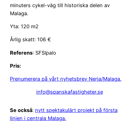
minuters cykel-väg till historiska delen av
Malaga.
Yta: 120 m2
Årlig skatt: 106 €
Referens
: SFSIpalo
Pris:
Prenumerera på vårt nyhetsbrev Nerja/Malaga.
info@spanskafastigheter.se
Se också
:
nytt spektakulärt projekt på första
linjen i centrala Malaga.