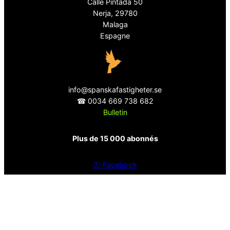
Calle Pintada 50
Nerja, 29780
Malaga
Espagne
info@spanskafastigheter.se
☎ 0034 669 738 682
Bulletin
Plus de 15 000 abonnés
ⓕ
Facebook
ⓧ
Twitter
politique de confidentialité