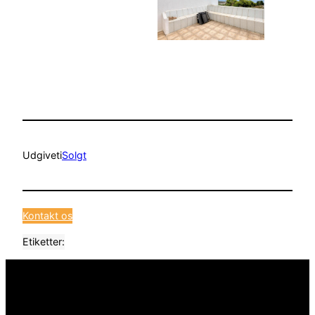
Udgivet
i
Solgt
Kontakt os
Etiketter: