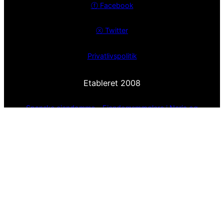
ⓕ
Facebook
ⓧ
Twitter
Privatlivspolitik
Etableret 2008
Spanske ejendomme – Ejendomsmæglere i Nerja og
Malaga