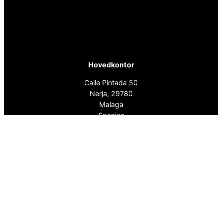
Hovedkontor
Calle Pintada 50
Nerja, 29780
Malaga
Spanien
info@spanskafastigheter.se
☎ 0034 669 738 682
Nyhedsbrev
Over 15000 følgere
ⓕ
Facebook