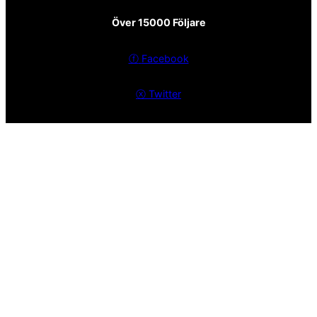
Över 15000 Följare
ⓕ
Facebook
ⓧ
Twitter
Sekretesspolicy
EST. 2008
Spanska Fastigheter – Mäklare i Nerja och Malaga