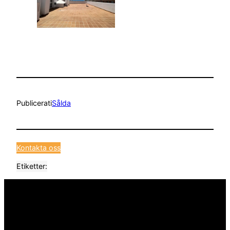
Publicerat
i
Sålda
Kontakta oss
Etiketter: