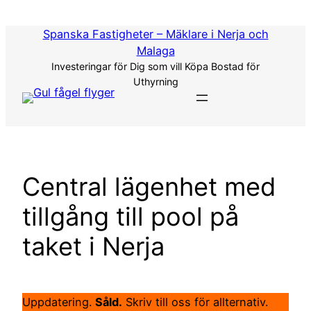
Hoppa
till
Spanska Fastigheter – Mäklare i Nerja och
innehåll
Malaga
Investeringar för Dig som vill Köpa Bostad för
Uthyrning
Central lägenhet med
tillgång till pool på
taket i Nerja
Uppdatering.
Såld.
Skriv till oss för allternativ.