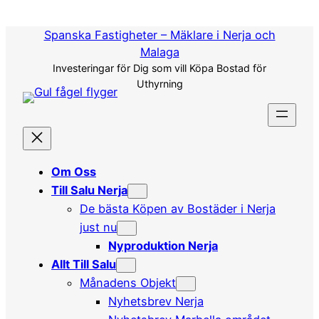
Hoppa
till
Spanska Fastigheter – Mäklare i Nerja och
innehåll
Malaga
Investeringar för Dig som vill Köpa Bostad för
Uthyrning
Om Oss
Till Salu Nerja
De bästa Köpen av Bostäder i Nerja
just nu
Nyproduktion Nerja
Allt Till Salu
Månadens Objekt
Nyhetsbrev Nerja