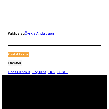
Publicerat
i
Övriga Andalusien
Kontakta oss
Etiketter:
Fincas lanthus
, 
Frigiliana
, 
Hus
, 
Till salu