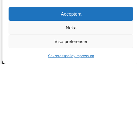
Acceptera
Neka
Visa preferenser
Sekretesspolicy
Impressum
Huvudkontor
Calle Pintada 50
Nerja, 29780
Malaga
Spanien