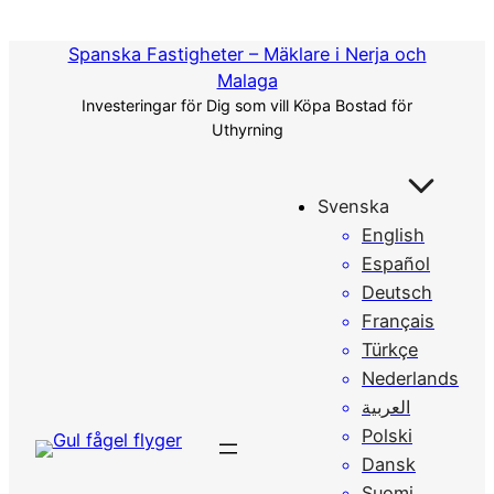
Hoppa
till
Spanska Fastigheter – Mäklare i Nerja och
innehåll
Malaga
Investeringar för Dig som vill Köpa Bostad för
Uthyrning
Svenska
English
Español
Deutsch
Français
Türkçe
Nederlands
العربية
Polski
Dansk
Suomi