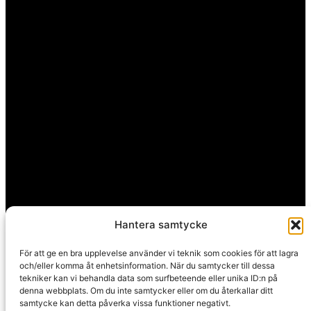
Hantera samtycke
För att ge en bra upplevelse använder vi teknik som cookies för att lagra
och/eller komma åt enhetsinformation. När du samtycker till dessa
tekniker kan vi behandla data som surfbeteende eller unika ID:n på
denna webbplats. Om du inte samtycker eller om du återkallar ditt
samtycke kan detta påverka vissa funktioner negativt.