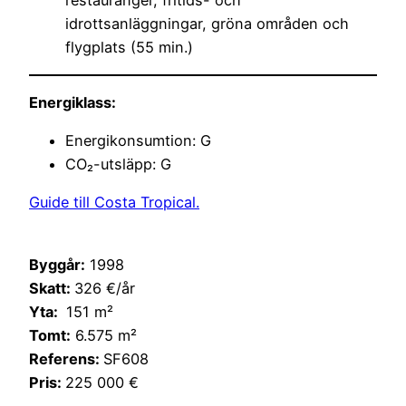
restauranger, fritids- och
idrottsanläggningar, gröna områden och
flygplats (55 min.)
Energiklass:
Energikonsumtion: G
CO₂-utsläpp: G
Guide till Costa Tropical.
Byggår:
1998
Skatt:
326 €/år
Yta:
151 m²
Tomt:
6.575 m²
Referens:
SF608
Pris:
225 000 €