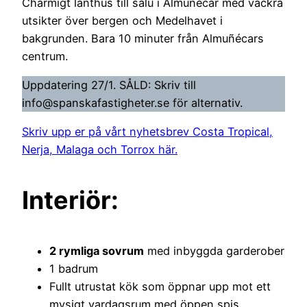
Charmigt lanthus till salu i Almuñécar med vackra
utsikter över bergen och Medelhavet i
bakgrunden. Bara 10 minuter från Almuñécars
centrum.
Uppdatering 27/1. SÅLD: Skriv till
info@spanskafastigheter.se för alternativ.
Skriv upp er på vårt nyhetsbrev Costa Tropical,
Nerja, Malaga och Torrox här.
Interiör:
2 rymliga sovrum
med inbyggda garderober
1 badrum
Fullt utrustat kök som öppnar upp mot ett
mysigt vardagsrum med öppen spis