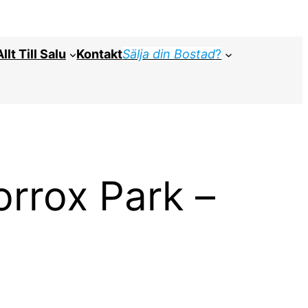
Allt Till Salu
Kontakt
Sälja din Bostad
?
Torrox Park –