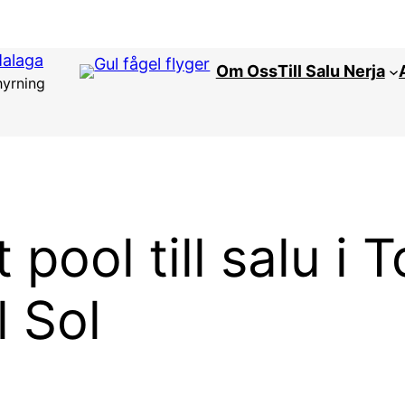
Malaga
Om Oss
Till Salu Nerja
hyrning
 pool till salu i 
l Sol