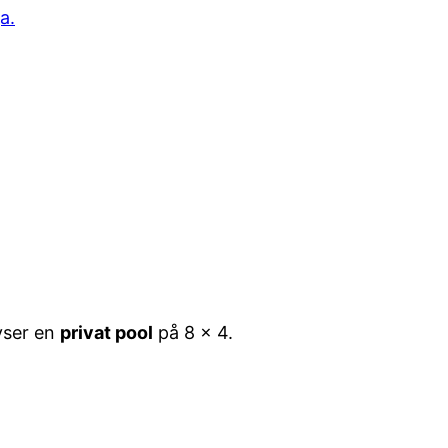
a.
hyser en
privat pool
på 8 x 4.