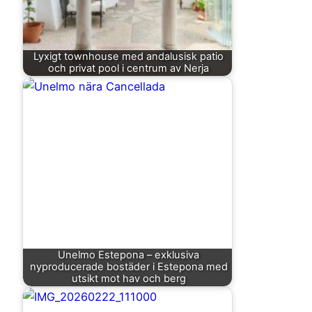
Lyxigt townhouse med andalusisk patio
och privat pool i centrum av Nerja
Unelmo Estepona – exklusiva
nyproducerade bostäder i Estepona med
utsikt mot hav och berg