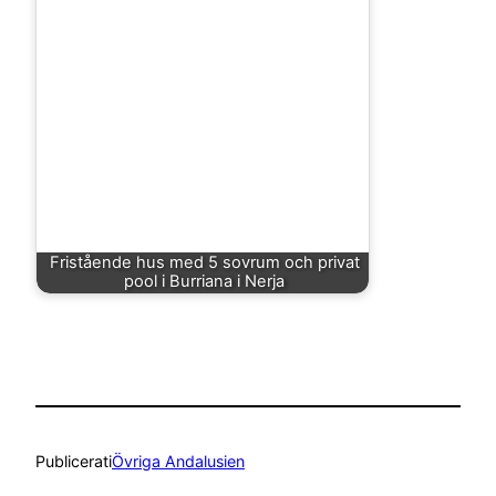
Fristående hus med 5 sovrum och privat
pool i Burriana i Nerja
Publicerat
i
Övriga Andalusien