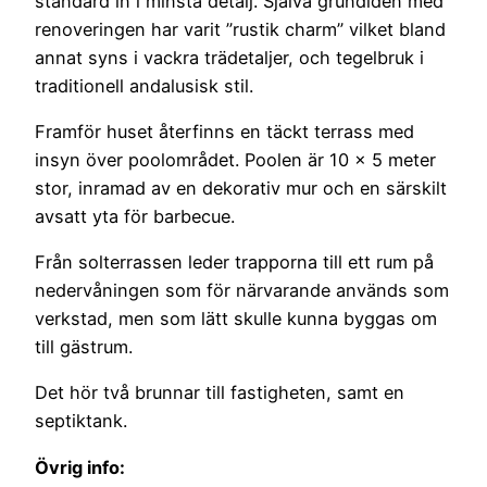
standard in i minsta detalj. Själva grundidén med
renoveringen har varit ”rustik charm” vilket bland
annat syns i vackra trädetaljer, och tegelbruk i
traditionell andalusisk stil.
Framför huset återfinns en täckt terrass med
insyn över poolområdet. Poolen är 10 x 5 meter
stor, inramad av en dekorativ mur och en särskilt
avsatt yta för barbecue.
Från solterrassen leder trapporna till ett rum på
nedervåningen som för närvarande används som
verkstad, men som lätt skulle kunna byggas om
till gästrum.
Det hör två brunnar till fastigheten, samt en
septiktank.
Övrig info: