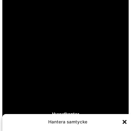
Huvudkontor
Hantera samtycke
Calle Pintada 50