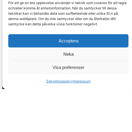
Nerja, 29780
För att ge en bra upplevelse använder vi teknik som cookies för att lagra
Malaga
och/eller komma åt enhetsinformation. När du samtycker till dessa
Spanien
tekniker kan vi behandla data som surfbeteende eller unika ID:n på
denna webbplats. Om du inte samtycker eller om du återkallar ditt
samtycke kan detta påverka vissa funktioner negativt.
info@spanskafastigheter.se
☎ 0034 669 738 682
Acceptera
Nyhetsbrev
Neka
Över 15000 Följare
Visa preferenser
ⓕ
Facebook
Sekretesspolicy
Impressum
ⓧ
Twitter
Sekretesspolicy
EST. 2008