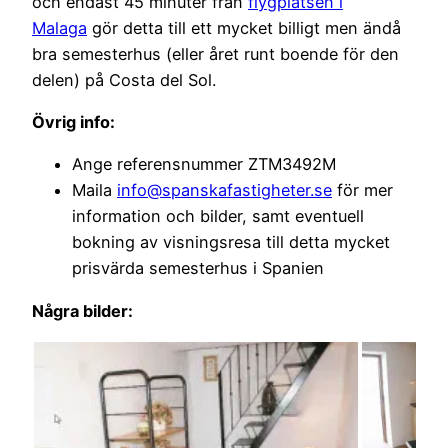
och endast 45 minuter från
flygplatsen i
Malaga
gör detta till ett mycket billigt men ändå
bra semesterhus (eller året runt boende för den
delen) på Costa del Sol.
Övrig info:
Ange referensnummer ZTM3492M
Maila
info@spanskafastigheter.se
för mer
information och bilder, samt eventuell
bokning av visningsresa till detta mycket
prisvärda semesterhus i Spanien
Några bilder: