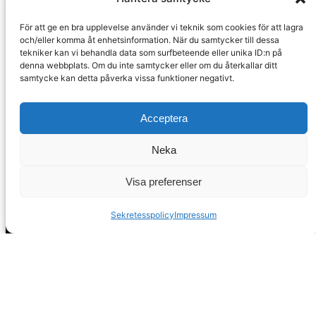
ⓕ
Facebook
För att ge en bra upplevelse använder vi teknik som cookies för att lagra
och/eller komma åt enhetsinformation. När du samtycker till dessa
ⓧ
Twitter
tekniker kan vi behandla data som surfbeteende eller unika ID:n på
denna webbplats. Om du inte samtycker eller om du återkallar ditt
samtycke kan detta påverka vissa funktioner negativt.
Sekretesspolicy
Acceptera
EST. 2008
Neka
Spanska Fastigheter – Mäklare i Nerja och Malaga
Visa preferenser
Sekretesspolicy
Impressum