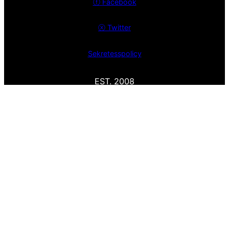
ⓕ
Facebook
ⓧ
Twitter
Sekretesspolicy
EST. 2008
Spanska Fastigheter – Mäklare i Nerja och Malaga