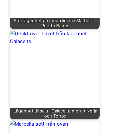
Stor lägenhet på första linjen i Marbella –
Puerto Banus
Lägenhet till salu i Calaceite mellan Nerja
och Torrox