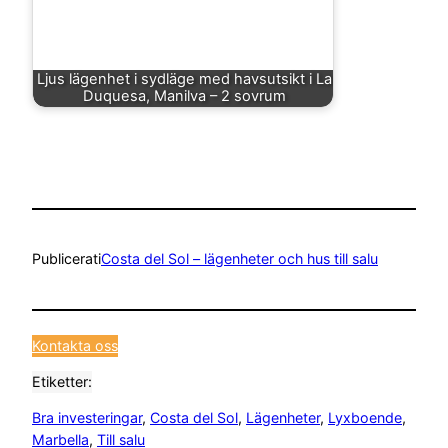
Ljus lägenhet i sydläge med havsutsikt i La
Duquesa, Manilva – 2 sovrum
Publicerat
i
Costa del Sol – lägenheter och hus till salu
Kontakta oss
Etiketter:
Bra investeringar
, 
Costa del Sol
, 
Lägenheter
, 
Lyxboende
, 
Marbella
, 
Till salu