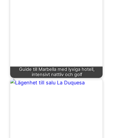
Guide till Marbella med lyxiga hotell,
intensivt nattliv och golf