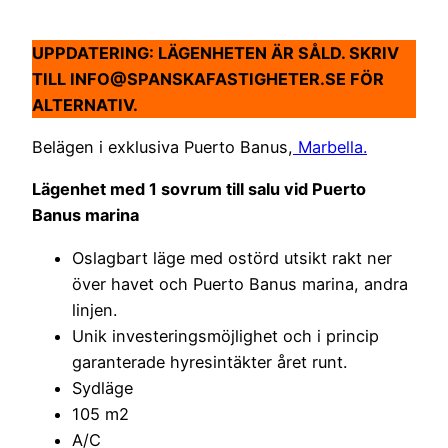
UPPDATERING: LÄGENHETEN ÄR SÅLD. SKRIV
TILL INFO@SPANSKAFASTIGHETER.SE FÖR
ALTERNATIV.
Belägen i exklusiva Puerto Banus,
Marbella.
Lägenhet med 1 sovrum till salu vid Puerto
Banus marina
Oslagbart läge med ostörd utsikt rakt ner
över havet och Puerto Banus marina, andra
linjen.
Unik investeringsmöjlighet och i princip
garanterade hyresintäkter året runt.
Sydläge
105 m2
A/C