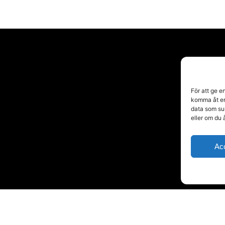
För att ge e
komma åt en
data som su
eller om du 
Ac