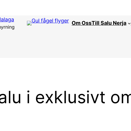
Malaga
Om Oss
Till Salu Nerja
hyrning
 salu i exklusivt 