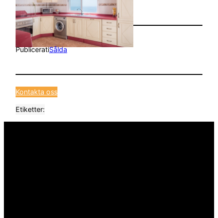
Publicerat
i
Sålda
Kontakta oss
Etiketter: