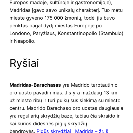
Europos madoje, kultūroje ir gastronomijoje),
Madridas įgavo savo unikalų charakterį. Tuo metu
mieste gyveno 175 000 žmonių, todėl jis buvo
penktas pagal dydį miestas Europoje po
Londono, Paryžiaus, Konstantinopolio (Stambulo)
ir Neapolio.
Ryšiai
Madridas-Barachasas
yra Madrido tarptautinio
oro uosto pavadinimas. Jis yra maždaug 13 km
už miesto ribų ir turi puikų susisiekimą su miesto
centru. Madrido Barachaso oro uostas daugiausia
yra reguliarių skrydžių bazė, tačiau čia skraido ir
kai kurios didesnės pigių skrydžių
bendrovės.
Pigūs skrydžiai į Madridą – žr. šį