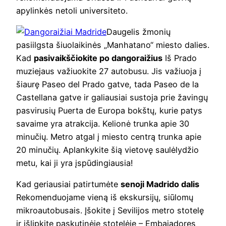
apylinkės netoli universiteto.
Daugelis žmonių
pasiilgsta šiuolaikinės „Manhatano“ miesto dalies.
Kad
pasivaikščiokite po dangoraižius
Iš Prado
muziejaus važiuokite 27 autobusu. Jis važiuoja į
šiaurę Paseo del Prado gatve, tada Paseo de la
Castellana gatve ir galiausiai sustoja prie žavingų
pasvirusių Puerta de Europa bokštų, kurie patys
savaime yra atrakcija. Kelionė trunka apie 30
minučių. Metro atgal į miesto centrą trunka apie
20 minučių. Aplankykite šią vietovę saulėlydžio
metu, kai ji yra įspūdingiausia!
Kad geriausiai patirtumėte
senoji Madrido dalis
Rekomenduojame vieną iš ekskursijų, siūlomų
mikroautobusais. Įšokite į Sevilijos metro stotelę
ir išlipkite paskutinėje stotelėje – Embajadores