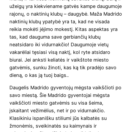
užeigų yra kiekviename gatvės kampe daugumoje
rajonų, o naktinių klubų – daugybė. Maža Madrido
naktinių klubų ypatybė yra ta, kad ne visada
reikia mokėti įėjimo mokestį. Kitas aspektas yra
tas, kad dauguma save gerbiančių klubų
neatsidaro iki vidurnakčio! Daugumoje vietų
vakarėliai tęsiasi visą naktį, kol ryte atsidaro
biurai. Jei anksti keliatės ir vaikštote miesto
gatvėmis, sunku žinoti, kas ką tik pradėjo savo
dieną, o kas ją tuoj baigs..
Daugelis Madrido gyventojų mėgsta vaikščioti po
savo miestą. Šie Madrido gyventojai mėgsta
vaikščioti miesto gatvėmis su visa šeima,
įskaitant vežimėlius, net ir po vidurnakčio.
Klasikiniu ispanišku stiliumi jūs kalbatės su
žmonėmis, sveikinatės su kaimynais ir