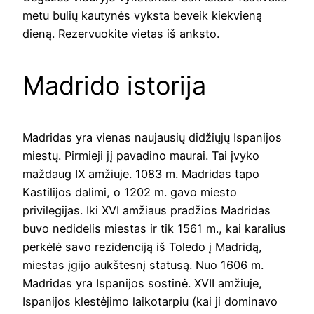
metu bulių kautynės vyksta beveik kiekvieną
dieną. Rezervuokite vietas iš anksto.
Madrido istorija
Madridas yra vienas naujausių didžiųjų Ispanijos
miestų. Pirmieji jį pavadino maurai. Tai įvyko
maždaug IX amžiuje. 1083 m. Madridas tapo
Kastilijos dalimi, o 1202 m. gavo miesto
privilegijas. Iki XVI amžiaus pradžios Madridas
buvo nedidelis miestas ir tik 1561 m., kai karalius
perkėlė savo rezidenciją iš Toledo į Madridą,
miestas įgijo aukštesnį statusą. Nuo 1606 m.
Madridas yra Ispanijos sostinė. XVII amžiuje,
Ispanijos klestėjimo laikotarpiu (kai ji dominavo