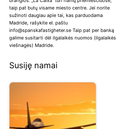
brangios. „La Caixa“ turi namų priemiesčiuose,
taip pat butų visame miesto centre. Jei norite
sužinoti daugiau apie tai, kas parduodama
Madride, rašykite el. paštu
info@spanskafastigheter.se Taip pat per banką
galime susitarti dėl ilgalaikės nuomos (ilgalaikės
viešnagės) Madride.
Susiję namai