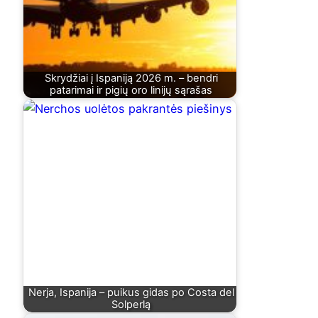
Skrydžiai į Ispaniją 2026 m. – bendri
patarimai ir pigių oro linijų sąrašas
Nerja, Ispanija – puikus gidas po Costa del
Solperlą