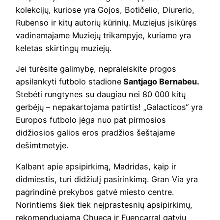
kolekcijų, kuriose yra Gojos, Botičelio, Diurerio,
Rubenso ir kitų autorių kūrinių. Muziejus įsikūręs
vadinamajame Muziejų trikampyje, kuriame yra
keletas skirtingų muziejų.
Jei turėsite galimybę, nepraleiskite progos
apsilankyti futbolo stadione
Santjago Bernabeu.
Stebėti rungtynes ​​su daugiau nei 80 000 kitų
gerbėjų – nepakartojama patirtis! „Galacticos“ yra
Europos futbolo jėga nuo pat pirmosios
didžiosios galios eros pradžios šeštajame
dešimtmetyje.
Kalbant apie apsipirkimą, Madridas, kaip ir
didmiestis, turi didžiulį pasirinkimą. Gran Via yra
pagrindinė prekybos gatvė miesto centre.
Norintiems šiek tiek neįprastesnių apsipirkimų,
rekomenduojama Chueca ir Fuencarral gatvių