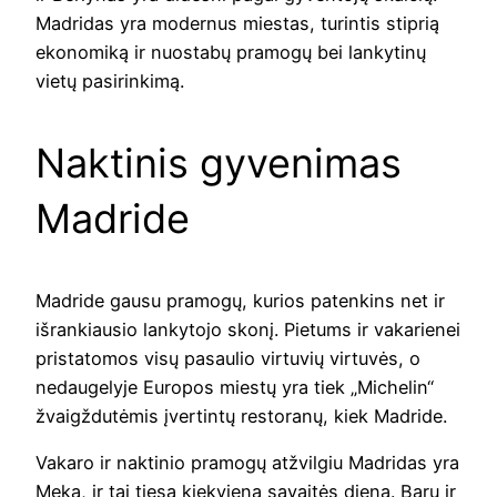
Madridas yra modernus miestas, turintis stiprią
ekonomiką ir nuostabų pramogų bei lankytinų
vietų pasirinkimą.
Naktinis gyvenimas
Madride
Madride gausu pramogų, kurios patenkins net ir
išrankiausio lankytojo skonį. Pietums ir vakarienei
pristatomos visų pasaulio virtuvių virtuvės, o
nedaugelyje Europos miestų yra tiek „Michelin“
žvaigždutėmis įvertintų restoranų, kiek Madride.
Vakaro ir naktinio pramogų atžvilgiu Madridas yra
Meka, ir tai tiesa kiekvieną savaitės dieną. Barų ir