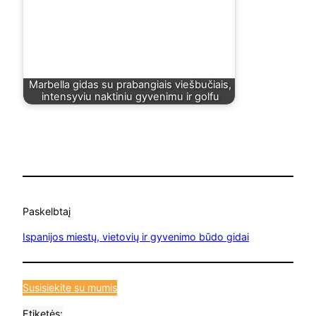
Marbella gidas su prabangiais viešbučiais,
intensyviu naktiniu gyvenimu ir golfu
Paskelbta
į
Ispanijos miestų, vietovių ir gyvenimo būdo gidai
Susisiekite su mumis
Etiketės: