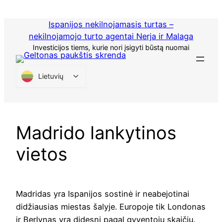
Praleisti
turinį
Ispanijos nekilnojamasis turtas –
nekilnojamojo turto agentai Nerja ir Malaga
Investicijos tiems, kurie nori įsigyti būstą nuomai
Lietuvių
Madrido lankytinos
vietos
Madridas yra Ispanijos sostinė ir neabejotinai
didžiausias miestas šalyje. Europoje tik Londonas
ir Berlynas yra didesni pagal gyventojų skaičių.