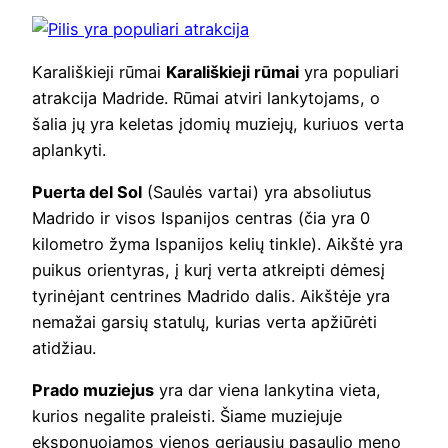
Karališkieji rūmai
Karališkieji rūmai
yra populiari
atrakcija Madride. Rūmai atviri lankytojams, o
šalia jų yra keletas įdomių muziejų, kuriuos verta
aplankyti.
Puerta del Sol
(Saulės vartai) yra absoliutus
Madrido ir visos Ispanijos centras (čia yra 0
kilometro žyma Ispanijos kelių tinkle). Aikštė yra
puikus orientyras, į kurį verta atkreipti dėmesį
tyrinėjant centrines Madrido dalis. Aikštėje yra
nemažai garsių statulų, kurias verta apžiūrėti
atidžiau.
Prado muziejus
yra dar viena lankytina vieta,
kurios negalite praleisti. Šiame muziejuje
eksponuojamos vienos geriausių pasaulio meno