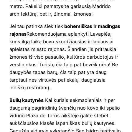
metro. Pakeliui pamatysite geriausią Madrido
architektūrą, bet ir, žinoma, žmones!
Jei tau patinka šiek tiek
bohemiškas ir madingas
rajonas
Rekomenduojama aplankyti Lavapiés,
kuris ilgą laiką buvo skurdžiausias ir labiausiai
apleistas miesto rajonas. Šiandien jis pritraukia
žmones iš viso pasaulio, kultūros darbuotojus ir
verslininkus. Turistų čia taip pat beveik nėra! Be
daugybės tapas barų, čia taip pat yra daug
tarptautinės virtuvės patiekalų, daugiausia
indiškų restoranų.
Bulių kautynės
Kai kuriais sekmadieniais ir per
daugumą pagrindinių švenčių nuo kovo iki spalio
vidurio Plaza de Toros aikštėje galite stebėti
aukščiausios klasės ispaniškas bulių kautynes.
Gegužės viduryje vykstančio San Isidro festivalio