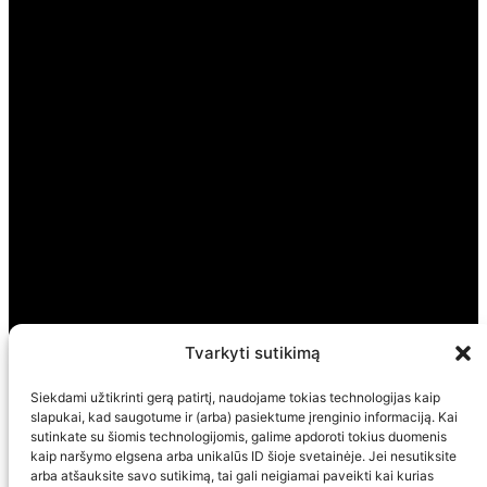
Tvarkyti sutikimą
Siekdami užtikrinti gerą patirtį, naudojame tokias technologijas kaip
slapukai, kad saugotume ir (arba) pasiektume įrenginio informaciją. Kai
sutinkate su šiomis technologijomis, galime apdoroti tokius duomenis
kaip naršymo elgsena arba unikalūs ID šioje svetainėje. Jei nesutiksite
arba atšauksite savo sutikimą, tai gali neigiamai paveikti kai kurias