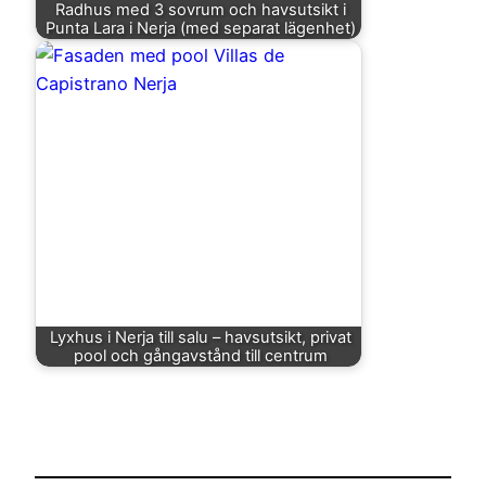
Radhus med 3 sovrum och havsutsikt i
Punta Lara i Nerja (med separat lägenhet)
Lyxhus i Nerja till salu – havsutsikt, privat
pool och gångavstånd till centrum