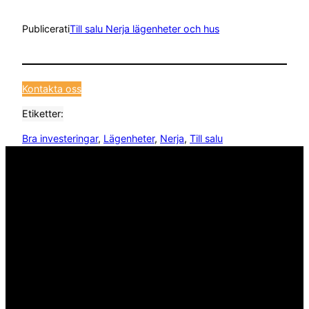
Publicerat
i
Till salu Nerja lägenheter och hus
Kontakta oss
Etiketter:
Bra investeringar
, 
Lägenheter
, 
Nerja
, 
Till salu