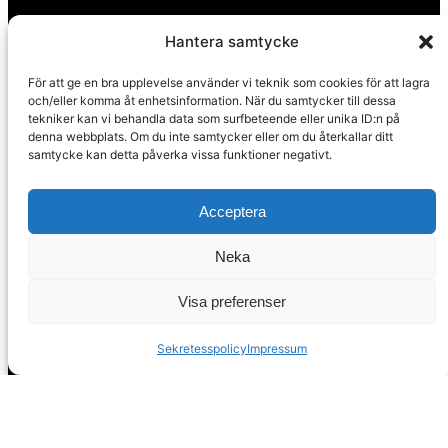
Hantera samtycke
För att ge en bra upplevelse använder vi teknik som cookies för att lagra
och/eller komma åt enhetsinformation. När du samtycker till dessa
tekniker kan vi behandla data som surfbeteende eller unika ID:n på
denna webbplats. Om du inte samtycker eller om du återkallar ditt
samtycke kan detta påverka vissa funktioner negativt.
Huvudkontor
Acceptera
Calle Pintada 50
Neka
Nerja, 29780
Malaga
Visa preferenser
Spanien
Sekretesspolicy
Impressum
info@spanskafastigheter.se
☎ 0034 669 738 682
Nyhetsbrev