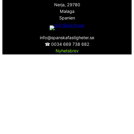
Nerja, 29780
Malaga
Spanien
info@spanskafastigheter.se
☎ 0034 669 738 682
Nyhetsbrev
Över 15000 Följare
ⓕ
Facebook
ⓧ
Twitter
Sekretesspolicy
EST. 2008