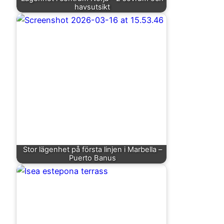
havsutsikt
Stor lägenhet på första linjen i Marbella –
Puerto Banus