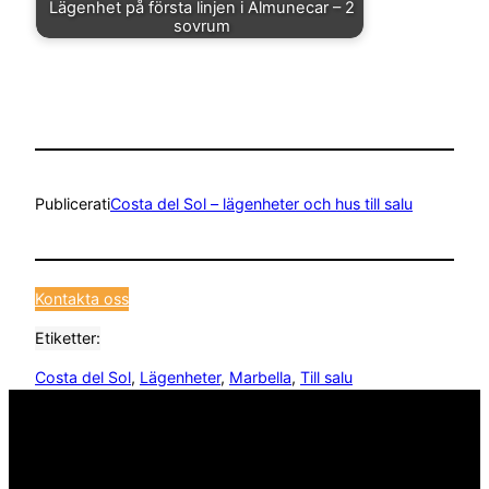
Lägenhet på första linjen i Almunecar – 2
sovrum
Publicerat
i
Costa del Sol – lägenheter och hus till salu
Kontakta oss
Etiketter:
Costa del Sol
, 
Lägenheter
, 
Marbella
, 
Till salu