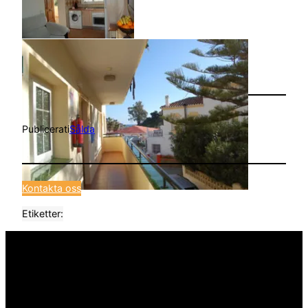
Publicerat
i
Sålda
Kontakta oss
Etiketter: