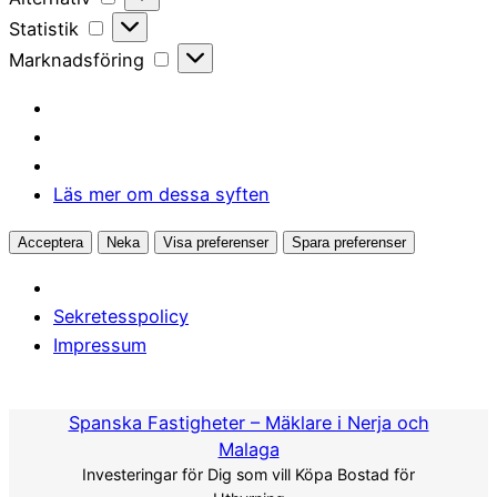
Statistik
Statistik
Marknadsföring
Marknadsföring
Läs mer om dessa syften
Acceptera
Neka
Visa preferenser
Spara preferenser
Sekretesspolicy
Impressum
Hoppa
till
Spanska Fastigheter – Mäklare i Nerja och
innehåll
Malaga
Investeringar för Dig som vill Köpa Bostad för