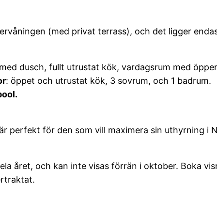
ervåningen (med privat terrass), och det ligger enda
ed dusch, fullt utrustat kök, vardagsrum med öppen
or
: öppet och utrustat kök, 3 sovrum, och 1 badrum.
pool.
perfekt för den som vill maximera sin uthyrning i Nerj
la året, och kan inte visas förrän i oktober. Boka vi
rtraktat.