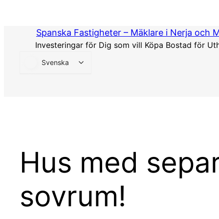
Hoppa
till
Spanska Fastigheter – Mäklare i Nerja och 
innehåll
Investeringar för Dig som vill Köpa Bostad för Ut
Svenska
Hus med separa
sovrum!