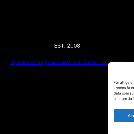
EST. 2008
Spanska Fastigheter – Mäklare i Nerja och Malaga
För att ge e
komma åt en
data som su
eller om du 
Ac