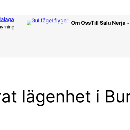
Malaga
Om Oss
Till Salu Nerja
hyrning
t lägenhet i Bur