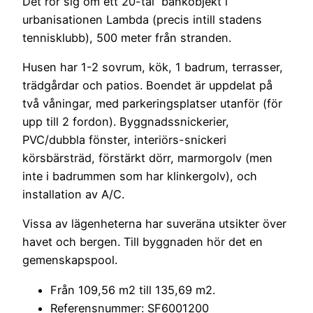
Det rör sig om ett 20-tal bankobjekt i
urbanisationen Lambda (precis intill stadens
tennisklubb), 500 meter från stranden.
Husen har 1-2 sovrum, kök, 1 badrum, terrasser,
trädgårdar och patios. Boendet är uppdelat på
två våningar, med parkeringsplatser utanför (för
upp till 2 fordon). Byggnadssnickerier,
PVC/dubbla fönster, interiörs-snickeri
körsbärsträd, förstärkt dörr, marmorgolv (men
inte i badrummen som har klinkergolv), och
installation av A/C.
Vissa av lägenheterna har suveräna utsikter över
havet och bergen. Till byggnaden hör det en
gemenskapspool.
Från 109,56 m2 till 135,69 m2.
Referensnummer: SF6001200