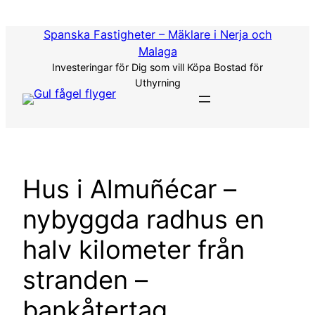
Hoppa
till
Spanska Fastigheter – Mäklare i Nerja och
innehåll
Malaga
Investeringar för Dig som vill Köpa Bostad för
Uthyrning
Hus i Almuñécar –
nybyggda radhus en
halv kilometer från
stranden –
bankåtertag