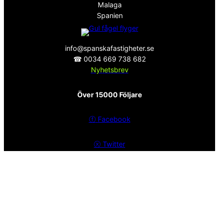
Malaga
Spanien
info@spanskafastigheter.se
☎ 0034 669 738 682
Nyhetsbrev
Över 15000 Följare
ⓕ
Facebook
ⓧ
Twitter
Sekretesspolicy
EST. 2008