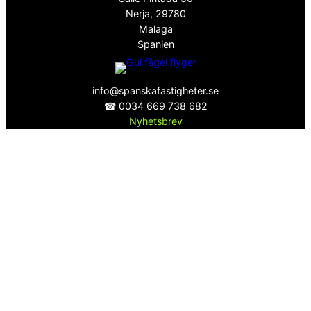
Nerja, 29780
Malaga
Spanien
info@spanskafastigheter.se
☎ 0034 669 738 682
Nyhetsbrev
Över 15000 Följare
ⓕ
Facebook
ⓧ
Twitter
Sekretesspolicy
EST. 2008