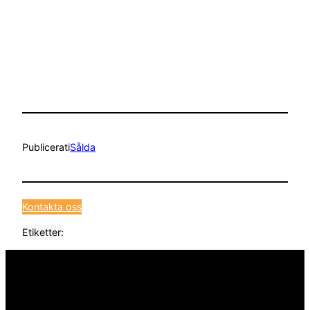
Publicerat
i
Sålda
Kontakta oss
Etiketter: