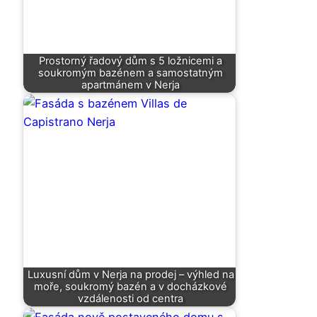
Prostorný řadový dům s 5 ložnicemi a
soukromým bazénem a samostatným
apartmánem v Nerja
Luxusní dům v Nerja na prodej – výhled na
moře, soukromý bazén a v docházkové
vzdálenosti od centra