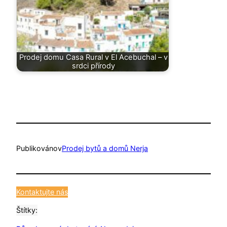
Prodej domu Casa Rural v El Acebuchal – v
srdci přírody
Publikováno
v
Prodej bytů a domů Nerja
Kontaktujte nás
Štítky: