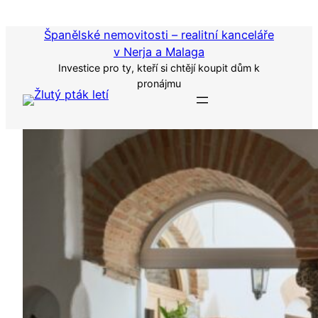
Přejít
k
Španělské nemovitosti – realitní kanceláře
obsahu
v Nerja a Malaga
Investice pro ty, kteří si chtějí koupit dům k
pronájmu