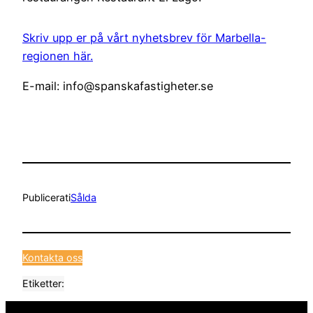
Skriv upp er på vårt nyhetsbrev för Marbella-
regionen här.
E-mail: info@spanskafastigheter.se
Publicerat
i
Sålda
Kontakta oss
Etiketter: