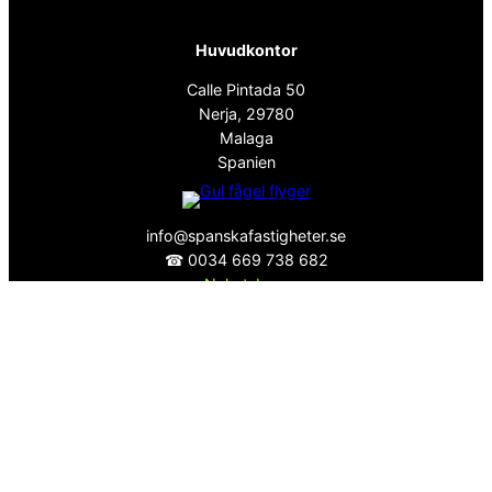
Huvudkontor
Calle Pintada 50
Nerja, 29780
Malaga
Spanien
info@spanskafastigheter.se
☎ 0034 669 738 682
Nyhetsbrev
Över 15000 Följare
ⓕ
Facebook
ⓧ
Twitter