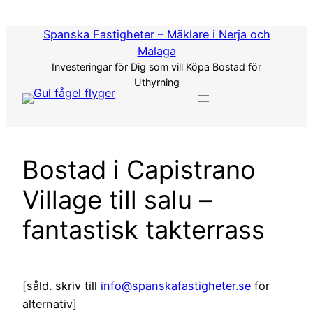
Hoppa
till
Spanska Fastigheter – Mäklare i Nerja och
innehåll
Malaga
Investeringar för Dig som vill Köpa Bostad för
Uthyrning
Bostad i Capistrano
Village till salu –
fantastisk takterrass
[såld. skriv till
info@spanskafastigheter.se
för
alternativ]