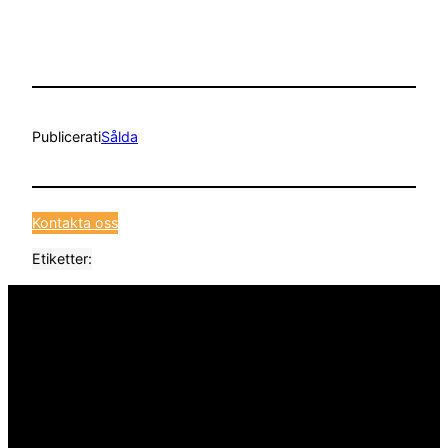
Publicerat
i
Sålda
Kontakta oss
Etiketter: