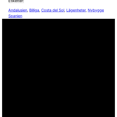
Etiketter:
Andalusien
, 
Billiga
, 
Costa del Sol
, 
Lägenheter
, 
Nybygge
Spanien