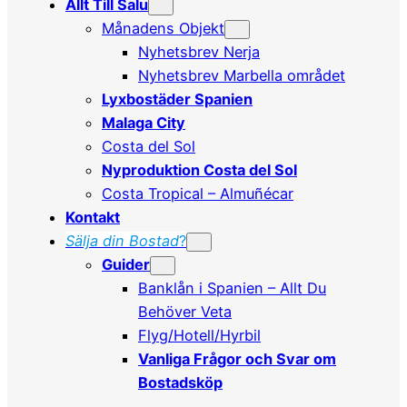
Allt Till Salu
Månadens Objekt
Nyhetsbrev Nerja
Nyhetsbrev Marbella området
Lyxbostäder Spanien
Malaga City
Costa del Sol
Nyproduktion Costa del Sol
Costa Tropical – Almuñécar
Kontakt
Sälja din Bostad
?
Guider
Banklån i Spanien – Allt Du
Behöver Veta
Flyg/Hotell/Hyrbil
Vanliga Frågor och Svar om
Bostadsköp