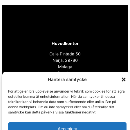
Huvudkontor
Calle Pintada 50
Nerja, 29780
Malaga
Spanien
Hantera samtycke
För att ge en bra upplevelse använder vi teknik som cookies för att lagra
info@spanskafastigheter.se
och/eller komma åt enhetsinformation. När du samtycker till dessa
☎ 0034 669 738 682
tekniker kan vi behandla data som surfbeteende eller unika ID:n på
Nyhetsbrev
denna webbplats. Om du inte samtycker eller om du återkallar ditt
samtycke kan detta påverka vissa funktioner negativt.
Över 15000 Följare
Acceptera