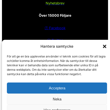
Nyhetsbrev
Över 15000 Följare
ⓕ
Facebook
ⓧ
Twitter
Hantera samtycke
Sekretesspolicy
För att ge en bra upplevelse använder vi teknik som cookies för att lagra
och/eller komma åt enhetsinformation. När du samtycker till dessa
tekniker kan vi behandla data som surfbeteende eller unika ID:n på
EST. 2008
denna webbplats. Om du inte samtycker eller om du återkallar ditt
samtycke kan detta påverka vissa funktioner negativt.
Spanska Fastigheter – Mäklare i Nerja och Malaga
Acceptera
Neka