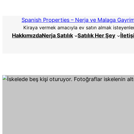
İçeriğe
atla
Spanish Properties – Nerja ve Malaga Gayri
Kiraya vermek amacıyla ev satın almak isteyenler i
Hakkımızda
Nerja Satılık
Satılık Her Şey
İleti