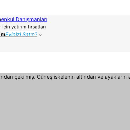
menkul Danışmanları
çin yatırım fırsatları
şim
Evinizi Satın
?