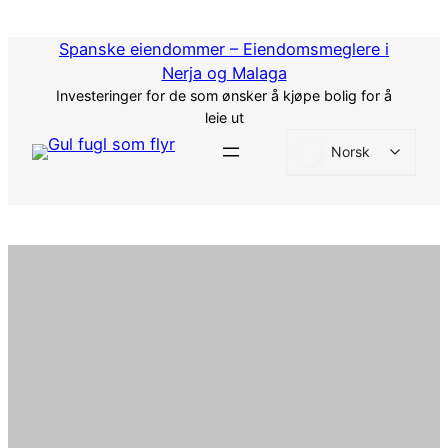
Hopp
til
Spanske eiendommer – Eiendomsmeglere i
innhold
Nerja og Malaga
Investeringer for de som ønsker å kjøpe bolig for å
leie ut
Norsk