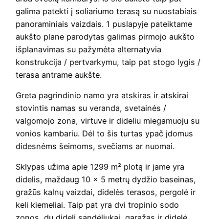
galima patekti į soliariumo terasą su nuostabiais
panoraminiais vaizdais. 1 puslapyje pateiktame
aukšto plane parodytas galimas pirmojo aukšto
išplanavimas su pažymėta alternatyvia
konstrukcija / pertvarkymu, taip pat stogo lygis /
terasa antrame aukšte.
Greta pagrindinio namo yra atskiras ir atskirai
stovintis namas su veranda, svetainės /
valgomojo zona, virtuve ir dideliu miegamuoju su
vonios kambariu. Dėl to šis turtas ypač įdomus
didesnėms šeimoms, svečiams ar nuomai.
Sklypas užima apie 1299 m² plotą ir jame yra
didelis, maždaug 10 x 5 metrų dydžio baseinas,
gražūs kalnų vaizdai, didelės terasos, pergolė ir
keli kiemeliai. Taip pat yra dvi tropinio sodo
zonos, du dideli sandėliukai, garažas ir didelė