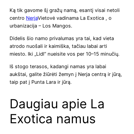
Ką tik gavome šį gražų namą, esantį visai netoli
centro
Nerja
Vietovė vadinama La Exotica , o
urbanizacija – Los Mangos.
Didelis šio namo privalumas yra tai, kad vieta
atrodo nuošali ir kaimiška, tačiau labai arti
miesto. Iki „Lidl“ nueisite vos per 10–15 minučių.
Iš stogo terasos, kadangi namas yra labai
aukštai, galite žiūrėti žemyn į Nerja centrą ir jūrą,
taip pat į Punta Lara ir jūrą.
Daugiau apie La
Exotica namus