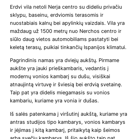
Erdvi vila netoli Nerja centro su dideliu privačiu
sklypu, baseinu, erdviomis terasomis ir
nuostabiais kalnų bei apylinkių vaizdais. Vila yra
maždaug už 1500 metrų nuo Nerchos centro ir
siūlo daug vietos automobiliams pastatyti bei
keletą terasų, puikiai tinkančių Ispanijos klimatui.
Pagrindinis namas yra dviejų aukštų. Pirmame
aukšte yra jauki prieškambaris, vedantis į
modernų vonios kambarį su dušu, visiškai
atnaujintą virtuvę ir šviesią bei erdvią svetainę.
Taip pat yra didelis miegamasis su vonios
kambariu, kuriame yra vonia ir dušas.
Iš salės patenkama į viršutinį aukštą, kuriame yra
antras studijos tipo kambarys, vonios kambarys
ir įėjimas į kitą kambarį, pritaikytą kaip šeimos
arba svečių kambarys. Iš šio aukšto taip pat