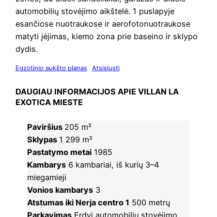
automobilių stovėjimo aikštelė. 1 puslapyje
esančiose nuotraukose ir aerofotonuotraukose
matyti įėjimas, kiemo zona prie baseino ir sklypo
dydis.
Egzotinio aukšto planas
Atsisiųsti
DAUGIAU INFORMACIJOS APIE VILLAN LA
EXOTICA MIESTE
Paviršius
205 m²
Sklypas
1 299 m²
Pastatymo metai
1985
Kambarys
6 kambariai, iš kurių 3–4
miegamieji
Vonios kambarys
3
Atstumas iki Nerja centro 1
500 metrų
Parkavimas
Erdvi automobilių stovėjimo