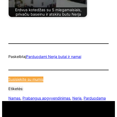
Erdvus kotedžas su 5 miegamaisiais,
privačiu baseinu ir atskiru butu Nerja
Paskelbta
į
Parduodami Nerja butai ir namai
Susisiekite su mumis
Etiketės:
Namas
, 
Prabangus apgyvendinimas
, 
Nerja
, 
Parduodama