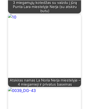
3 miegamųjų kotedžas su vaizdu į jūrą
Punta Lara miestelyje Nerja (su atskiru
butu)
Atskiras namas La Noria Nerja miestelyje –
4 miegamieji ir privatus baseinas