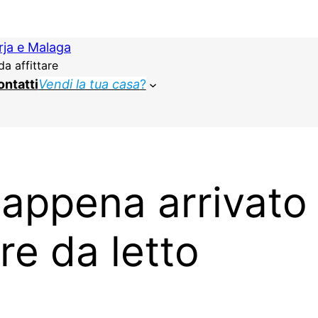
rja e Malaga
a affittare
ntatti
Vendi la tua casa
?
appena arrivato
re da letto