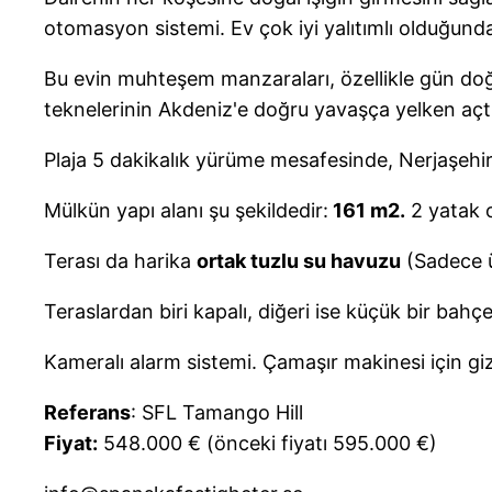
otomasyon sistemi. Ev çok iyi yalıtımlı olduğunda
Bu evin muhteşem manzaraları, özellikle gün doğu
teknelerinin Akdeniz'e doğru yavaşça yelken açtı
Plaja 5 dakikalık yürüme mesafesinde, Nerjaşehi
Mülkün yapı alanı şu şekildedir:
161 m2.
2 yatak o
Terası da harika
ortak tuzlu su havuzu
(Sadece ü
Teraslardan biri kapalı, diğeri ise küçük bir bahç
Kameralı alarm sistemi. Çamaşır makinesi için giz
Referans
: SFL Tamango Hill
Fiyat:
548.000 € (önceki fiyatı 595.000 €)