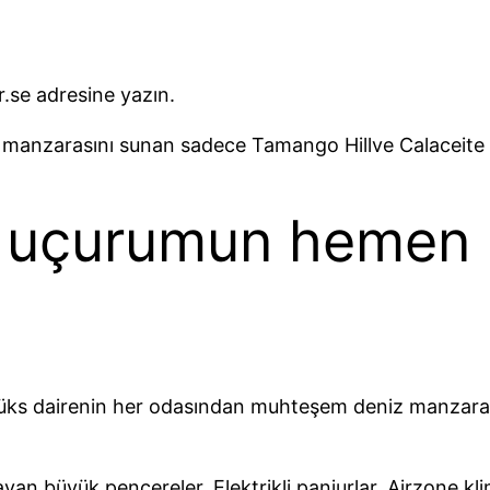
r.se adresine yazın.
 manzarasını sunan sadece Tamango Hillve Calaceite
 uçurumun hemen 
ks dairenin her odasından muhteşem deniz manzarası g
ayan büyük pencereler. Elektrikli panjurlar, Airzone k