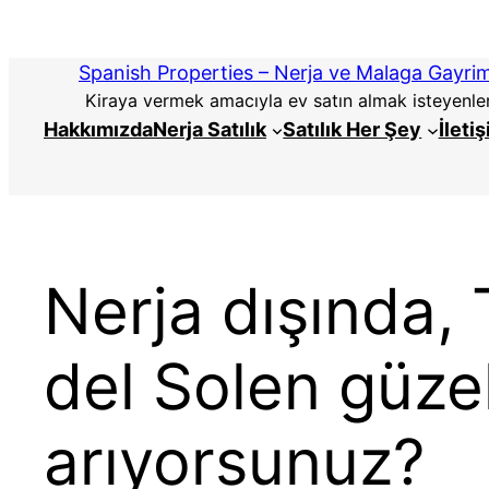
İçeriğe
atla
Spanish Properties – Nerja ve Malaga Gayri
Kiraya vermek amacıyla ev satın almak isteyenler i
Hakkımızda
Nerja Satılık
Satılık Her Şey
İleti
Nerja dışında, 
del Solen güze
arıyorsunuz?