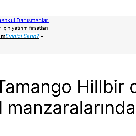
menkul Danışmanları
çin yatırım fırsatları
şim
Evinizi Satın
?
Tamango Hillbir 
l manzaralarından