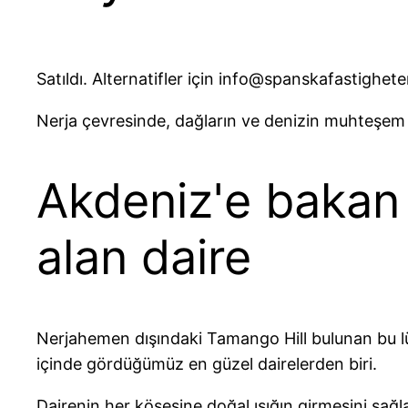
Satıldı. Alternatifler için info@spanskafastighete
Nerja çevresinde, dağların ve denizin muhteşem
Akdeniz'e bakan
alan daire
Nerjahemen dışındaki Tamango Hill bulunan bu lü
içinde gördüğümüz en güzel dairelerden biri.
Dairenin her köşesine doğal ışığın girmesini sağl