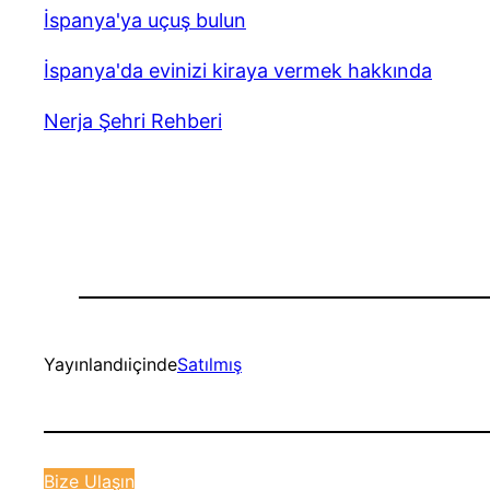
İspanya'ya uçuş bulun
İspanya'da evinizi kiraya vermek hakkında
Nerja Şehri Rehberi
Yayınlandı
içinde
Satılmış
Bize Ulaşın