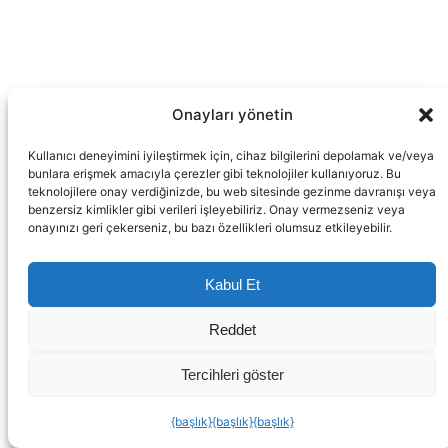
Onayları yönetin
Kullanıcı deneyimini iyileştirmek için, cihaz bilgilerini depolamak ve/veya
bunlara erişmek amacıyla çerezler gibi teknolojiler kullanıyoruz. Bu
teknolojilere onay verdiğinizde, bu web sitesinde gezinme davranışı veya
benzersiz kimlikler gibi verileri işleyebiliriz. Onay vermezseniz veya
onayınızı geri çekerseniz, bu bazı özellikleri olumsuz etkileyebilir.
Kabul Et
Reddet
Nerja Punta Lara deniz
Tercihleri ​​göster
manzaralı 3 yatak
{başlık}
{başlık}
{başlık}