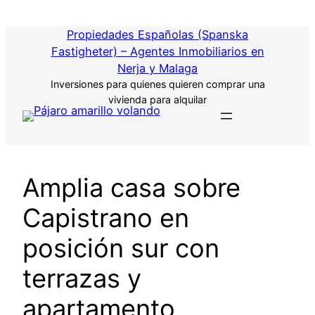
Saltar
al
Propiedades Españolas (Spanska
contenido
Fastigheter) – Agentes Inmobiliarios en
Nerja y Malaga
Inversiones para quienes quieren comprar una
vivienda para alquilar
Amplia casa sobre
Capistrano en
posición sur con
terrazas y
apartamento