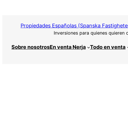
Saltar
al
contenido
Propiedades Españolas (Spanska Fastigheter
Inversiones para quienes quieren 
Sobre nosotros
En venta Nerja
Todo en venta