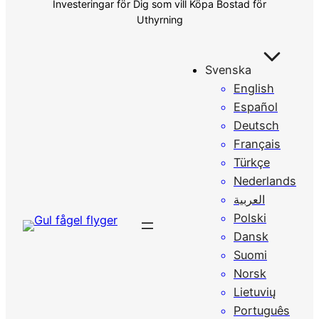
Investeringar för Dig som vill Köpa Bostad för
Uthyrning
Svenska
English
Español
Deutsch
Français
Türkçe
Nederlands
العربية
Polski
Dansk
Suomi
Norsk
Lietuvių
Português