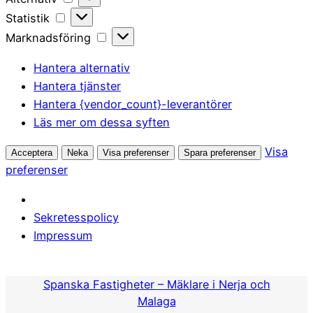
Statistik
Statistik
Marknadsföring
Marknadsföring
Hantera alternativ
Hantera tjänster
Hantera {vendor_count}-leverantörer
Läs mer om dessa syften
Visa
Acceptera
Neka
Visa preferenser
Spara preferenser
preferenser
Sekretesspolicy
Impressum
Hoppa
till
Spanska Fastigheter – Mäklare i Nerja och
innehåll
Malaga